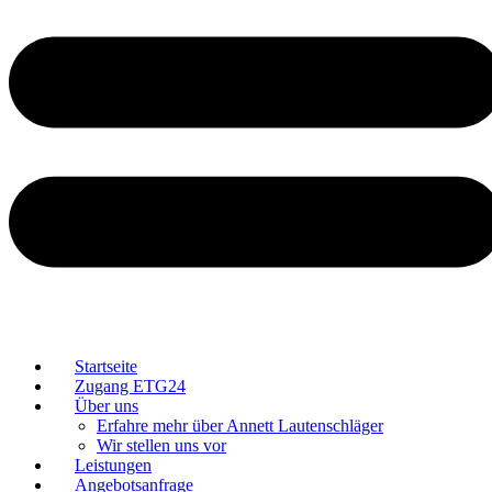
Startseite
Zugang ETG24
Über uns
Erfahre mehr über Annett Lautenschläger
Wir stellen uns vor
Leistungen
Angebotsanfrage