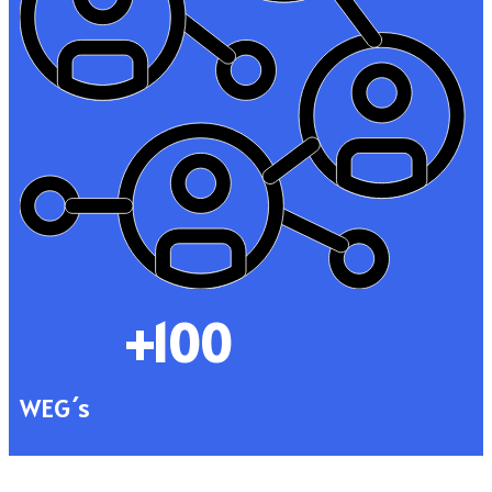
+100
WEG´s